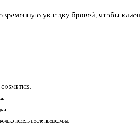
говременную укладку бровей, чтобы клиен
OR COSMETICS.
а.
дки.
колько недель после процедуры.