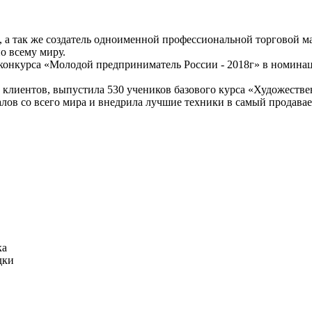
, а так же создатель одноименной профессиональной торговой м
о всему миру.
 конкурса «Молодой предприниматель России - 2018г» в номи
50 клиентов, выпустила 530 учеников базового курса «Художеств
алов со всего мира и внедрила лучшие техники в самый прода
ка
дки