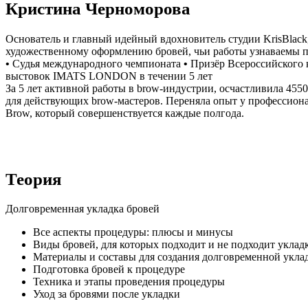
Кристина Черноморова
Основатель и главный идейный вдохновитель студии KrisBlack
художественному оформлению бровей, чьи работы узнаваемы п
•
Судья международного чемпионата
•
Призёр Всероссийского
выстовок IMATS LONDON в течении 5 лет
За 5 лет активной работы в brow-индустрии, осчастливила 45
для действующих brow-мастеров. Переняла опыт у профессион
Brow, который совершенствуется каждые полгода.
Теория
Долговременная укладка бровей
Все аспекты процедуры: плюсы и минусы
Виды бровей, для которых подходит и не подходит уклад
Материалы и составы для создания долговременной укла
Подготовка бровей к процедуре
Техника и этапы проведения процедуры
Уход за бровями после укладки