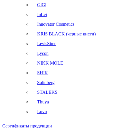
GiGi
InLei
Innovator Cosmetics
KRIS BLACK (черные кисти)
LevisSime
Lycon
NIKK MOLE
SHIK
Solinberg
STALEKS
Thuya
Luvu
Сертификаты продукции