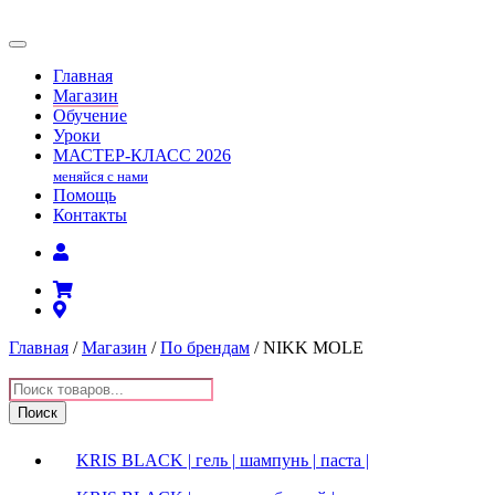
Главная
Магазин
Обучение
Уроки
МАСТЕР-КЛАСС
2026
меняйся с нами
Помощь
Контакты
Главная
/
Магазин
/
По брендам
/ NIKK MOLE
Поиск
товаров
Поиск
KRIS BLACK | гель | шампунь | паста |