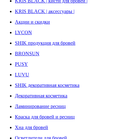
KRIS BLACK | кисти для бровей |
KRIS BLACK | аксессуары |
Акции и скидки
LYCON
SHIK продукция для бровей
BRONSUN
PUSY
LUVU
SHIK декоративная косметика
Декоративная косметика
Ламинирование ресниц
Краска для бровей и ресниц
Хна для бровей
Осветлители для бровей