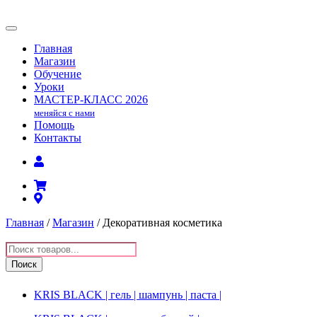
Главная
Магазин
Обучение
Уроки
МАСТЕР-КЛАСС
2026
меняйся с нами
Помощь
Контакты
Главная
/
Магазин
/ Декоративная косметика
Поиск
товаров
Поиск
KRIS BLACK | гель | шампунь | паста |