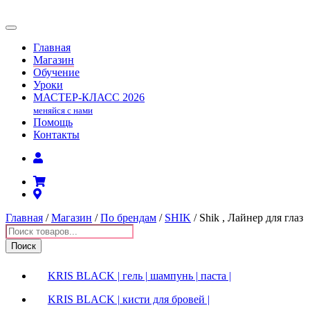
Главная
Магазин
Обучение
Уроки
МАСТЕР-КЛАСС
2026
меняйся с нами
Помощь
Контакты
Главная
/
Магазин
/
По брендам
/
SHIK
/ Shik , Лайнер для глаз
Поиск
товаров
Поиск
KRIS BLACK | гель | шампунь | паста |
KRIS BLACK | кисти для бровей |