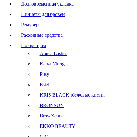
Долговременная укладка
Пинцеты для бровей
Ремувер
Расходные средства
По брендам
Amica Lashes
Katya Vinog
Pusy
Estel
KRIS BLACK (бежевые кисти)
BRONSUN
BrowXenna
EKKO BEAUTY
GiGi