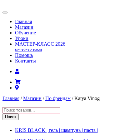
Главная
Магазин
Обучение
Уроки
МАСТЕР-КЛАСС
2026
меняйся с нами
Помощь
Контакты
Главная
/
Магазин
/
По брендам
/ Katya Vinog
Поиск
товаров
Поиск
KRIS BLACK | гель | шампунь | паста |