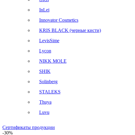
InLei
Innovator Cosmetics
KRIS BLACK (черные кисти)
LevisSime
Lycon
NIKK MOLE
SHIK
Solinberg
STALEKS
Thuya
Luvu
Сертификаты продукции
-30%