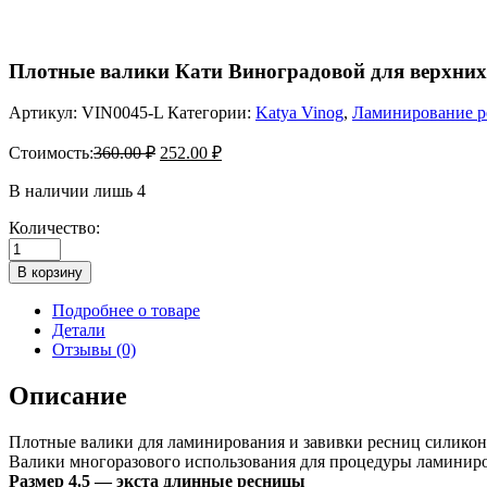
Плотные валики Кати Виноградовой для верхних р
Артикул:
VIN0045-L
Категории:
Katya Vinog
,
Ламинирование р
Стоимость:
360.00
₽
252.00
₽
В наличии лишь 4
Количество:
Количество
товара
В корзину
Плотные
валики
Подробнее о товаре
Кати
Детали
Виноградовой
Отзывы (0)
для
верхних
Описание
ресниц,
лиловые,
Плотные валики для ламинирования и завивки ресниц силикон
размер
Валики многоразового использования для процедуры ламиниро
4.5
Размер 4.5 — экста длинные ресницы
(1