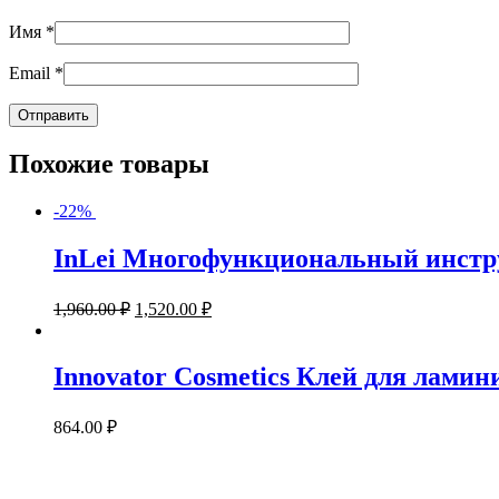
Имя
*
Email
*
Похожие товары
-22%
InLei Многофункциональный инстр
1,960.00
₽
1,520.00
₽
Innovator Cosmetics Клей для лами
864.00
₽