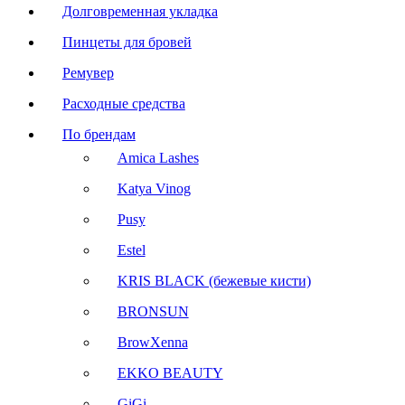
Долговременная укладка
Пинцеты для бровей
Ремувер
Расходные средства
По брендам
Amica Lashes
Katya Vinog
Pusy
Estel
KRIS BLACK (бежевые кисти)
BRONSUN
BrowXenna
EKKO BEAUTY
GiGi