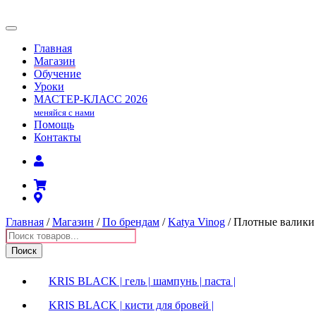
Главная
Магазин
Обучение
Уроки
МАСТЕР-КЛАСС
2026
меняйся с нами
Помощь
Контакты
Главная
/
Магазин
/
По брендам
/
Katya Vinog
/ Плотные валики 
Поиск
товаров
Поиск
KRIS BLACK | гель | шампунь | паста |
KRIS BLACK | кисти для бровей |