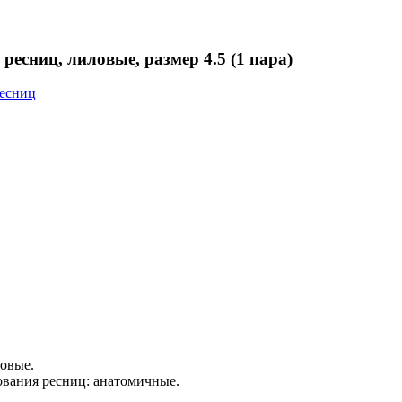
есниц, лиловые, размер 4.5 (1 пара)
есниц
овые.
вания ресниц: анатомичные.