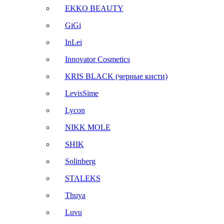
EKKO BEAUTY
GiGi
InLei
Innovator Cosmetics
KRIS BLACK (черные кисти)
LevisSime
Lycon
NIKK MOLE
SHIK
Solinberg
STALEKS
Thuya
Luvu