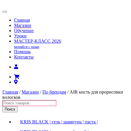
Главная
Магазин
Обучение
Уроки
МАСТЕР-КЛАСС
2026
меняйся с нами
Помощь
Контакты
Главная
/
Магазин
/
По брендам
/ AIR кисть для прорисовки
волосков
Поиск
товаров
Поиск
KRIS BLACK | гель | шампунь | паста |