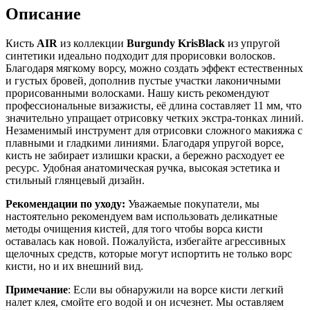
Описание
Кисть
AIR
из коллекции
Burgundy KrisBlack
из упругой
синтетики идеально подходит для прорисовки волосков.
Благодаря мягкому ворсу, можно создать эффект естественных
и густых бровей, дополнив пустые участки лаконичными
прорисованными волосками. Нашу кисть рекомендуют
профессиональные визажисты, её длина составляет 11 мм, что
значительно упращает отрисовку четких экстра-тонках линий.
Незаменимый инструмент для отрисовки сложного макияжа с
плавными и гладкими линиями. Благодаря упругой ворсе,
кисть не забирает излишки краски, а бережно расходует ее
ресурс. Удобная анатомическая ручка, высокая эстетика и
стильный глянцевый дизайн.
Рекомендации по уходу:
Уважаемые покупатели, мы
настоятельно рекомендуем вам использовать деликатные
методы очищения кистей, для того чтобы ворса кисти
оставалась как новой. Пожалуйста, избегайте агрессивных
щелочных средств, которые могут испортить не только ворс
кисти, но и их внешний вид.
Примечание
: Если вы обнаружили на ворсе кисти легкий
налет клея, смойте его водой и он исчезнет. Мы оставляем