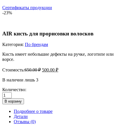
Сертификаты продукции
-23%
AIR
кисть для прорисовки волосков
Категория:
По брендам
Кисть имеет небольшие дефекты на ручке, логотипе или
ворсе.
Стоимость:
650.00
₽
500.00
₽
В наличии лишь 3
Количество:
Количество
товара
В корзину
AIR
кисть
Подробнее о товаре
для
Детали
прорисовки
Отзывы (0)
волосков