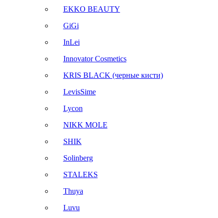
EKKO BEAUTY
GiGi
InLei
Innovator Cosmetics
KRIS BLACK (черные кисти)
LevisSime
Lycon
NIKK MOLE
SHIK
Solinberg
STALEKS
Thuya
Luvu