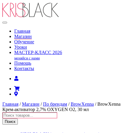
Главная
Магазин
Обучение
Уроки
МАСТЕР-КЛАСС
2026
меняйся с нами
Помощь
Контакты
Главная
/
Магазин
/
По брендам
/
BrowXenna
/ BrowXenna
Крем-активатор 2,7% OXYGEN O2, 30 мл
Поиск
товаров
Поиск