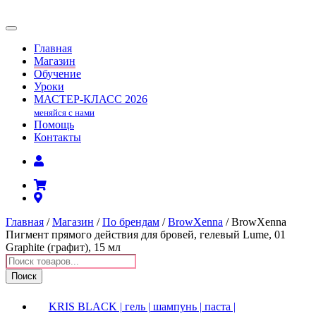
Главная
Магазин
Обучение
Уроки
МАСТЕР-КЛАСС
2026
меняйся с нами
Помощь
Контакты
Главная
/
Магазин
/
По брендам
/
BrowXenna
/ BrowXenna
Пигмент прямого действия для бровей, гелевый Lume, 01
Graphite (графит), 15 мл
Поиск
товаров
Поиск
KRIS BLACK | гель | шампунь | паста |