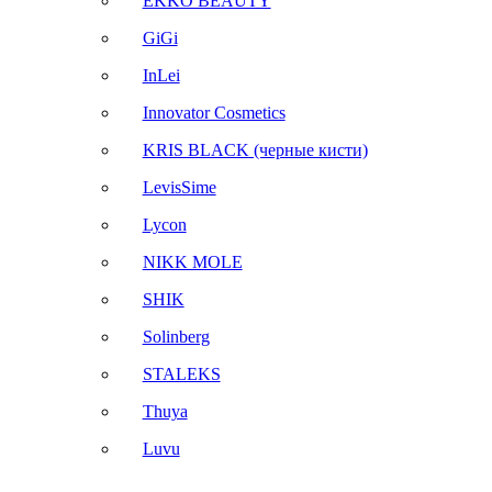
EKKO BEAUTY
GiGi
InLei
Innovator Cosmetics
KRIS BLACK (черные кисти)
LevisSime
Lycon
NIKK MOLE
SHIK
Solinberg
STALEKS
Thuya
Luvu