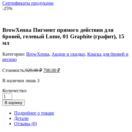
Сертификаты продукции
-25%
BrowXenna Пигмент прямого действия для
бровей, гелевый Lume, 01 Graphite (графит), 15
мл
Категории:
BrowXenna
,
Акции и скидки
,
Краска для бровей и
ресниц
Стоимость:
929.00
₽
700.00
₽
В наличии лишь 3
Количество:
Количество
товара
В корзину
BrowXenna
Пигмент
Подробнее о товаре
прямого
Детали
действия
Отзывы (0)
для