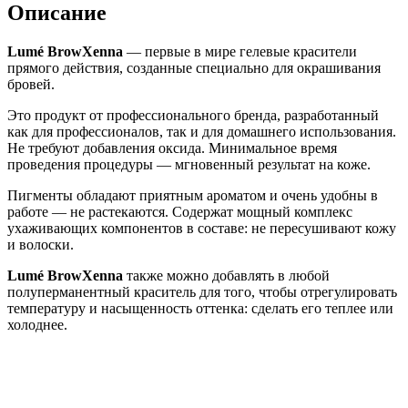
бровей,
Описание
гелевый
Lume,
Lumé BrowXenna
— первые в мире гелевые красители
01
прямого действия, созданные специально для окрашивания
Graphite
бровей.
(графит),
15
Это продукт от профессионального бренда, разработанный
мл
как для профессионалов, так и для домашнего использования.
Не требуют добавления оксида. Минимальное время
проведения процедуры — мгновенный результат на коже.
Пигменты обладают приятным ароматом и очень удобны в
работе — не растекаются. Содержат мощный комплекс
ухаживающих компонентов в составе: не пересушивают кожу
и волоски.
Lumé BrowXenna
также можно добавлять в любой
полуперманентный краситель для того, чтобы отрегулировать
температуру и насыщенность оттенка: сделать его теплее или
холоднее.