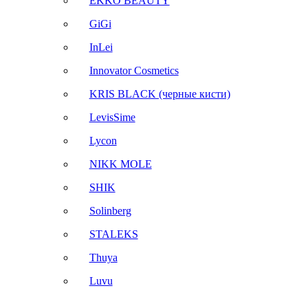
EKKO BEAUTY
GiGi
InLei
Innovator Cosmetics
KRIS BLACK (черные кисти)
LevisSime
Lycon
NIKK MOLE
SHIK
Solinberg
STALEKS
Thuya
Luvu