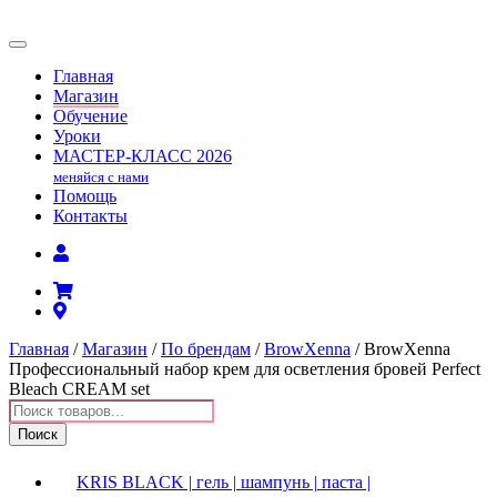
Главная
Магазин
Обучение
Уроки
МАСТЕР-КЛАСС
2026
меняйся с нами
Помощь
Контакты
Главная
/
Магазин
/
По брендам
/
BrowXenna
/ BrowXenna
Профессиональный набор крем для осветления бровей Perfect
Bleach CREAM set
Поиск
товаров
Поиск
KRIS BLACK | гель | шампунь | паста |