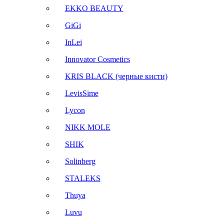
EKKO BEAUTY
GiGi
InLei
Innovator Cosmetics
KRIS BLACK (черные кисти)
LevisSime
Lycon
NIKK MOLE
SHIK
Solinberg
STALEKS
Thuya
Luvu