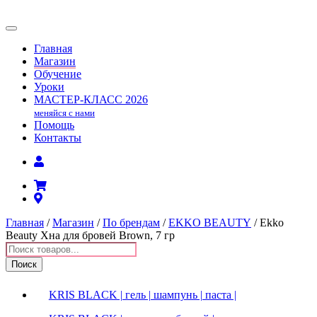
Главная
Магазин
Обучение
Уроки
МАСТЕР-КЛАСС
2026
меняйся с нами
Помощь
Контакты
Главная
/
Магазин
/
По брендам
/
EKKO BEAUTY
/ Ekko
Beauty Хна для бровей Brown, 7 гр
Поиск
товаров
Поиск
KRIS BLACK | гель | шампунь | паста |