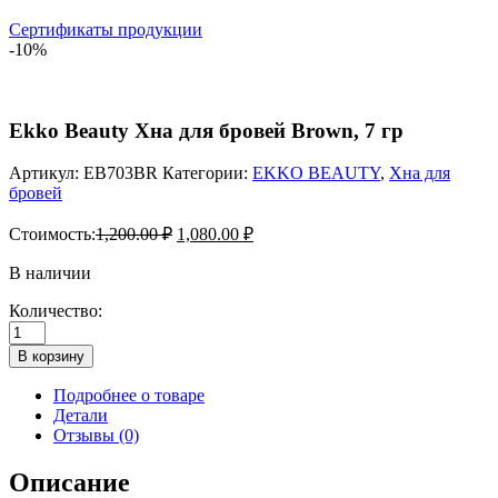
Сертификаты продукции
-10%
Ekko Beauty Хна для бровей Brown, 7 гр
Артикул:
EB703BR
Категории:
EKKO BEAUTY
,
Хна для
бровей
Стоимость:
1,200.00
₽
1,080.00
₽
В наличии
Количество:
Количество
товара
В корзину
Ekko
Beauty
Подробнее о товаре
Хна
Детали
для
Отзывы (0)
бровей
Brown,
Описание
7