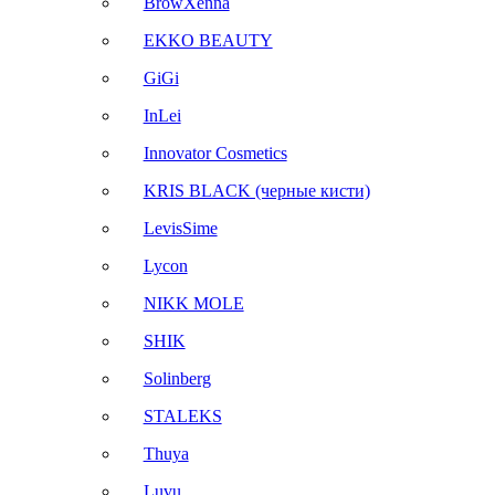
BrowXenna
EKKO BEAUTY
GiGi
InLei
Innovator Cosmetics
KRIS BLACK (черные кисти)
LevisSime
Lycon
NIKK MOLE
SHIK
Solinberg
STALEKS
Thuya
Luvu