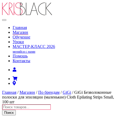
Главная
Магазин
Обучение
Уроки
МАСТЕР-КЛАСС
2026
меняйся с нами
Помощь
Контакты
Главная
/
Магазин
/
По брендам
/
GiGi
/ GiGi Безволоконные
полоски для эпиляции (маленькие) Cloth Epilating Strips Small,
100 шт
Поиск
товаров
Поиск