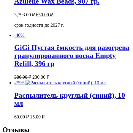
Azulene Wax Beads, 907 гр.
3,793.00
₽
650.00
₽
срок годности до 2027 г.
-40%
GiGi Пустая ёмкость для разогрева
гранулированного воска Empty
Refill, 396 гр
386.00
₽
230.00
₽
-75%
Распылитель круглый (синий), 10
мл
60.00
₽
15.00
₽
Отзывы