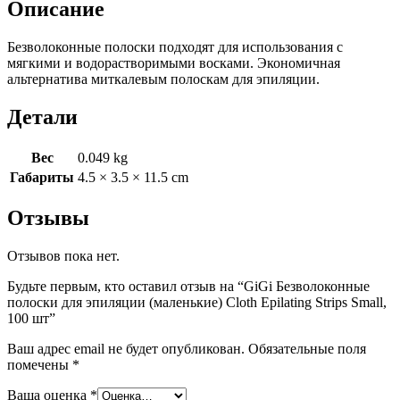
Описание
Cloth
Epilating
Безволоконные полоски подходят для использования с
Strips
мягкими и водорастворимыми восками. Экономичная
Small,
альтернатива миткалевым полоскам для эпиляции.
100
шт
Детали
Вес
0.049 kg
Габариты
4.5 × 3.5 × 11.5 cm
Отзывы
Отзывов пока нет.
Будьте первым, кто оставил отзыв на “GiGi Безволоконные
полоски для эпиляции (маленькие) Cloth Epilating Strips Small,
100 шт”
Ваш адрес email не будет опубликован.
Обязательные поля
помечены
*
Ваша оценка
*