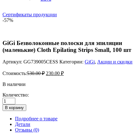
Сертификаты продукции
-57%
GiGi Безволоконные полоски для эпиляции
(маленькие) Cloth Epilating Strips Small, 100 шт
Артикул:
GG739005CESS
Категории:
GiGi
,
Акции и скидки
Стоимость:
530.00
₽
230.00
₽
В наличии
Количество:
Количество
товара
В корзину
GiGi
Безволоконные
Подробнее о товаре
полоски
Детали
для
Отзывы (0)
эпиляции
(маленькие)