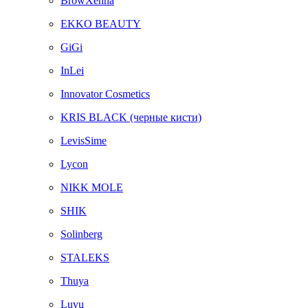
BrowXenna
EKKO BEAUTY
GiGi
InLei
Innovator Cosmetics
KRIS BLACK (черные кисти)
LevisSime
Lycon
NIKK MOLE
SHIK
Solinberg
STALEKS
Thuya
Luvu