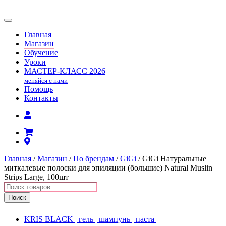
Главная
Магазин
Обучение
Уроки
МАСТЕР-КЛАСС
2026
меняйся с нами
Помощь
Контакты
Главная
/
Магазин
/
По брендам
/
GiGi
/ GiGi Натуральные
миткалевые полоски для эпиляции (большие) Natural Muslin
Strips Large, 100шт
Поиск
товаров
Поиск
KRIS BLACK | гель | шампунь | паста |