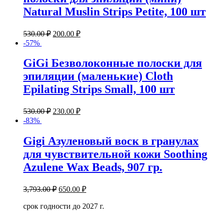
Natural Muslin Strips Petite, 100 шт
530.00
₽
200.00
₽
-57%
GiGi Безволоконные полоски для
эпиляции (маленькие) Cloth
Epilating Strips Small, 100 шт
530.00
₽
230.00
₽
-83%
Gigi Азуленовый воск в гранулах
для чувствительной кожи Soothing
Azulene Wax Beads, 907 гр.
3,793.00
₽
650.00
₽
срок годности до 2027 г.