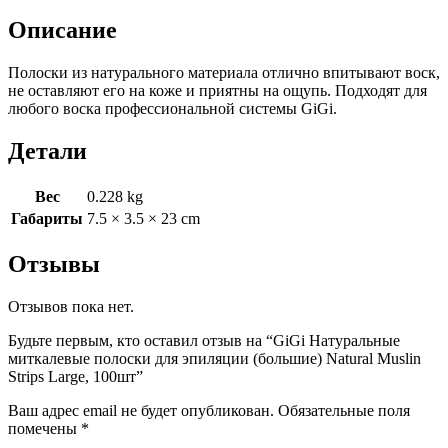
для
эпиляции
Описание
(большие)
Natural
Полоски из натурального материала отлично впитывают воск,
Muslin
не оставляют его на коже и приятны на ощупь. Подходят для
Strips
любого воска профессиональной системы GiGi.
Large,
100шт
Детали
Вес
0.228 kg
Габариты
7.5 × 3.5 × 23 cm
Отзывы
Отзывов пока нет.
Будьте первым, кто оставил отзыв на “GiGi Натуральные
миткалевые полоски для эпиляции (большие) Natural Muslin
Strips Large, 100шт”
Ваш адрес email не будет опубликован.
Обязательные поля
помечены
*