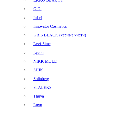
EKKO BEAUTY
GiGi
InLei
Innovator Cosmetics
KRIS BLACK (черные кисти)
LevisSime
Lycon
NIKK MOLE
SHIK
Solinberg
STALEKS
Thuya
Luvu