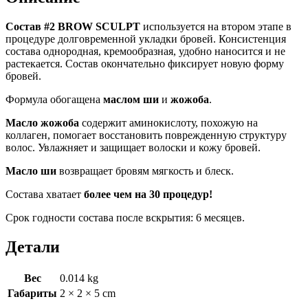
укладки
бровей
Состав #2 BROW SCULPT
используется на втором этапе в
BROW
процедуре долговременной укладки бровей. Консистенция
SCULPT,
состава однородная, кремообразная, удобно наносится и не
5
растекается. Состав окончательно фиксирует новую форму
мл
бровей.
Формула обогащена
маслом ши
и
жожоба
.
Масло жожоба
содержит аминокислоту, похожую на
коллаген, помогает восстановить поврежденную структуру
волос. Увлажняет и защищает волоски и кожу бровей.
Масло ши
возвращает бровям мягкость и блеск.
Состава хватает
более чем на 30 процедур!
Срок годности состава после вскрытия: 6 месяцев.
Детали
Вес
0.014 kg
Габариты
2 × 2 × 5 cm