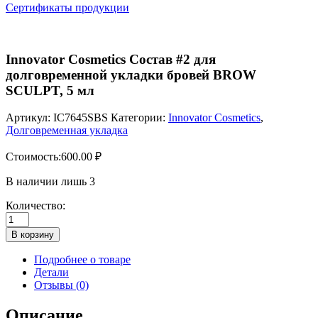
Сертификаты продукции
Innovator Cosmetics Состав #2 для
долговременной укладки бровей BROW
SCULPT, 5 мл
Артикул:
IC7645SBS
Категории:
Innovator Cosmetics
,
Долговременная укладка
Стоимость:
600.00
₽
В наличии лишь 3
Количество:
Количество
товара
В корзину
Innovator
Cosmetics
Подробнее о товаре
Состав
Детали
#2
Отзывы (0)
для
долговременной
Описание