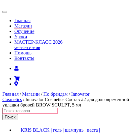
Главная
Магазин
Обучение
Уроки
МАСТЕР-КЛАСС
2026
меняйся с нами
Помощь
Контакты
Главная
/
Магазин
/
По брендам
/
Innovator
Cosmetics
/ Innovator Cosmetics Состав #2 для долговременной
укладки бровей BROW SCULPT, 5 мл
Поиск
товаров
Поиск
KRIS BLACK | гель | шампунь | паста |