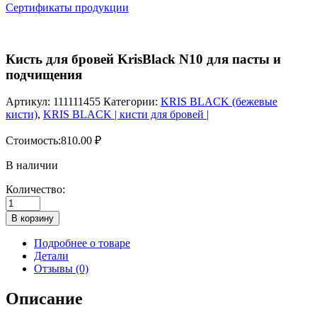
Сертификаты продукции
Кисть для бровей KrisBlack N10 для пасты и
подчищения
Артикул:
111111455
Категории:
KRIS BLACK (бежевые
кисти)
,
KRIS BLACK | кисти для бровей |
Стоимость:
810.00
₽
В наличии
Количество:
Количество
товара
В корзину
Кисть
для
Подробнее о товаре
бровей
Детали
KrisBlack
Отзывы (0)
N10
для
Описание
пасты
и