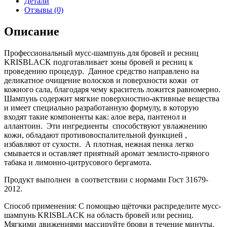
Детали
шампунь
Отзывы (0)
для
бровей
Описание
и
ресниц,
Профессиональный мусс-шампунь для бровей и ресниц
150
KRISBLACK подготавливает зоны бровей и ресниц к
мл.
проведению процедур.
Данное средство направлено на
деликатное очищение волосков и поверхности кожи
от
кожного сала, благодаря чему краситель ложится равномерно.
Шампунь содержит мягкие поверхностно-активные вещества
и имеет специально разработанную формулу, в которую
входят такие компоненты как: алое вера, пантенол и
аллантоин.
Эти ингредиенты
способствуют увлажнению
кожи, обладают противовоспалительной функцией ,
избавляют от сухости.
А плотная, нежная пенка легко
смывается и оставляет приятный аромат землисто-пряного
табака и лимонно-цитрусового бергамота.
Продукт выполнен
в соответствии с нормами Гост 31679-
2012.
Способ применения: С помощью щёточки распределите мусс-
шампунь KRISBLACK на область бровей или ресниц.
Мягкими движениями массируйте брови в течение минуты.