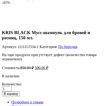
-41%
KRIS BLACK Мусс-шампунь для бровей и
ресниц, 150 мл.
Артикул:
1111112334-1
Категория:
По брендам
На таре продукта присутствует дефект (количество товара
ограничено)
Стоимость:
850.00
₽
500.00
₽
В наличии
Количество:
Количество
товара
В корзину
KRIS
BLACK
Подробнее о товаре
Мусс-