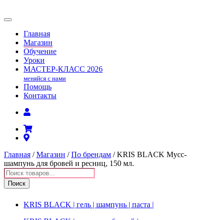
Главная
Магазин
Обучение
Уроки
МАСТЕР-КЛАСС
2026
меняйся с нами
Помощь
Контакты
Главная
/
Магазин
/
По брендам
/ KRIS BLACK Мусс-
шампунь для бровей и ресниц, 150 мл.
Поиск
товаров
Поиск
KRIS BLACK | гель | шампунь | паста |