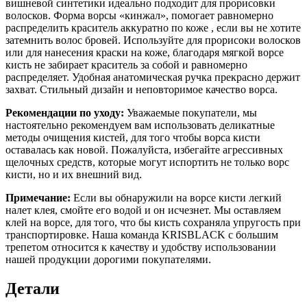
вишневой синтетики идеально подходит для прорисовки
волосков. Форма ворсы «кинжал», помогает равномерно
распределить краситель аккуратно по коже , если вы не хотите
затемнить волос бровей. Используйте для прорисоки волосков
или для нанесения краски на коже, благодаря мягкой ворсе
кисть не забирает краситель за собой и равномерно
распределяет. Удобная анатомическая ручка прекрасно держит
захват. Стильный дизайн и неповторимое качество ворса.
Рекомендации по уходу:
Уважаемые покупатели, мы
настоятельно рекомендуем вам использовать деликатные
методы очищения кистей, для того чтобы ворса кисти
оставалась как новой. Пожалуйста, избегайте агрессивных
щелочных средств, которые могут испортить не только ворс
кисти, но и их внешний вид.
Примечание:
Если вы обнаружили на ворсе кисти легкий
налет клея, смойте его водой и он исчезнет. Мы оставляем
клей на ворсе, для того, что бы кисть сохраняла упругость при
транспортировке. Наша команда KRISBLACK с большим
трепетом относится к качеству и удобству использовании
нашей продукции дорогими покупателями.
Детали