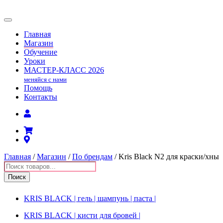
Главная
Магазин
Обучение
Уроки
МАСТЕР-КЛАСС
2026
меняйся с нами
Помощь
Контакты
Главная
/
Магазин
/
По брендам
/ Kris Black N2 для краски/хны
Поиск
товаров
Поиск
KRIS BLACK | гель | шампунь | паста |
KRIS BLACK | кисти для бровей |