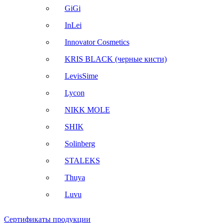
GiGi
InLei
Innovator Cosmetics
KRIS BLACK (черные кисти)
LevisSime
Lycon
NIKK MOLE
SHIK
Solinberg
STALEKS
Thuya
Luvu
Сертификаты продукции