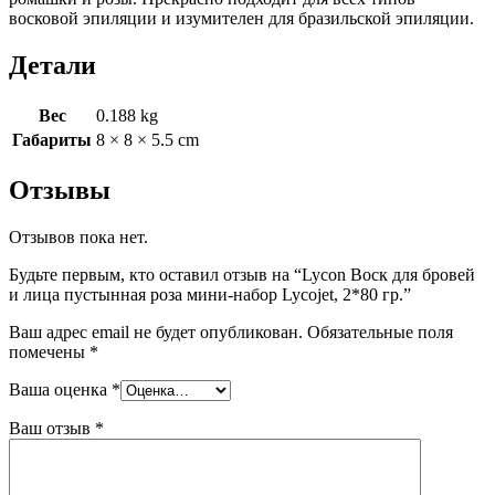
восковой эпиляции и изумителен для бразильской эпиляции.
Lycojet,
2*80
гр.
Детали
Вес
0.188 kg
Габариты
8 × 8 × 5.5 cm
Отзывы
Отзывов пока нет.
Будьте первым, кто оставил отзыв на “Lycon Воск для бровей
и лица пустынная роза мини-набор Lycojet, 2*80 гр.”
Ваш адрес email не будет опубликован.
Обязательные поля
помечены
*
Ваша оценка
*
Ваш отзыв
*