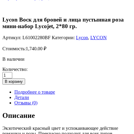
Lycon Воск для бровей и лица пустынная роза
мини-набор Lycojet, 2*80 гр.
Артикул:
L61002280BF
Категории:
Lycon
,
LYCON
Стоимость:
1,740.00
₽
В наличии
Количество:
Количество
товара
В корзину
Lycon
Воск
Подробнее о товаре
для
Детали
бровей
Отзывы (0)
и
лица
Описание
пустынная
роза
Экзотический красный цвет и успокаивающее действие
мини-
ромашки и розы. Прекрасно подходит для всех типов
набор