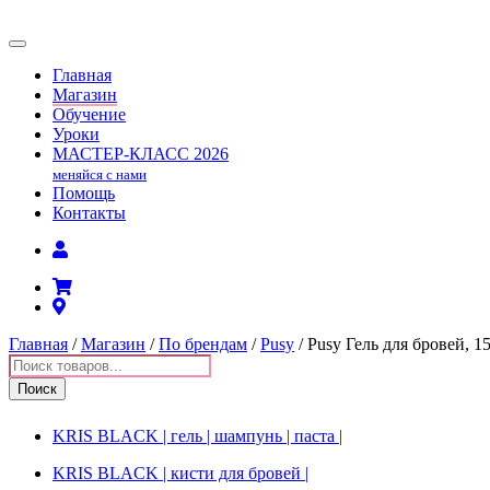
Главная
Магазин
Обучение
Уроки
МАСТЕР-КЛАСС
2026
меняйся с нами
Помощь
Контакты
Главная
/
Магазин
/
По брендам
/
Pusy
/ Pusy Гель для бровей, 15
Поиск
товаров
Поиск
KRIS BLACK | гель | шампунь | паста |
KRIS BLACK | кисти для бровей |