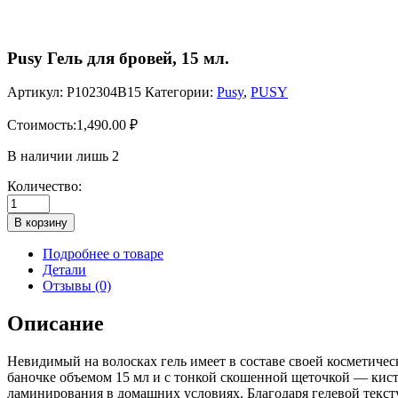
Pusy Гель для бровей, 15 мл.
Артикул:
P102304B15
Категории:
Pusy
,
PUSY
Стоимость:
1,490.00
₽
В наличии лишь 2
Количество:
Количество
товара
В корзину
Pusy
Гель
Подробнее о товаре
для
Детали
бровей,
Отзывы (0)
15
мл.
Описание
Невидимый на волосках гель имеет в составе своей косметичес
баночке объемом 15 мл и с тонкой скошенной щеточкой — кист
ламинирования в домашних условиях. Благодаря гелевой текст