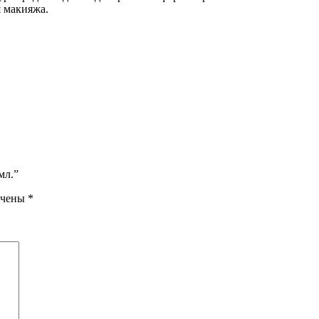
 макияжа.
мл.”
ечены
*