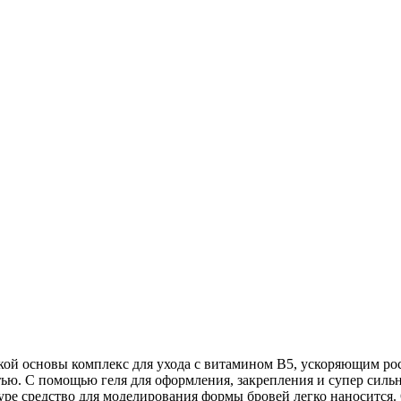
кой основы комплекс для ухода с витамином В5, ускоряющим рост
ью. С помощью геля для оформления, закрепления и супер силь
уре средство для моделирования формы бровей легко наносится.