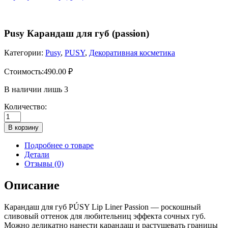
Pusy Карандаш для губ (passion)
Категории:
Pusy
,
PUSY
,
Декоративная косметика
Стоимость:
490.00
₽
В наличии лишь 3
Количество:
Количество
товара
В корзину
Pusy
Карандаш
Подробнее о товаре
для
Детали
губ
Отзывы (0)
(passion)
Описание
Карандаш для губ PÚSY Lip Liner Passion — роскошный
сливовый оттенок для любительниц эффекта сочных губ.
Можно деликатно нанести карандаш и растушевать границы