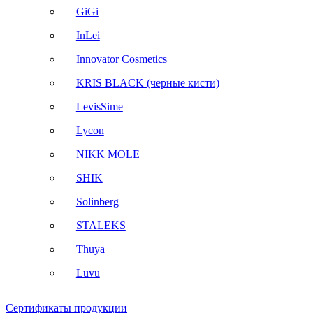
GiGi
InLei
Innovator Cosmetics
KRIS BLACK (черные кисти)
LevisSime
Lycon
NIKK MOLE
SHIK
Solinberg
STALEKS
Thuya
Luvu
Сертификаты продукции