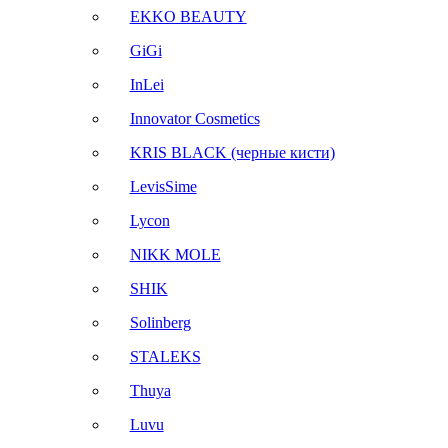
EKKO BEAUTY
GiGi
InLei
Innovator Cosmetics
KRIS BLACK (черные кисти)
LevisSime
Lycon
NIKK MOLE
SHIK
Solinberg
STALEKS
Thuya
Luvu