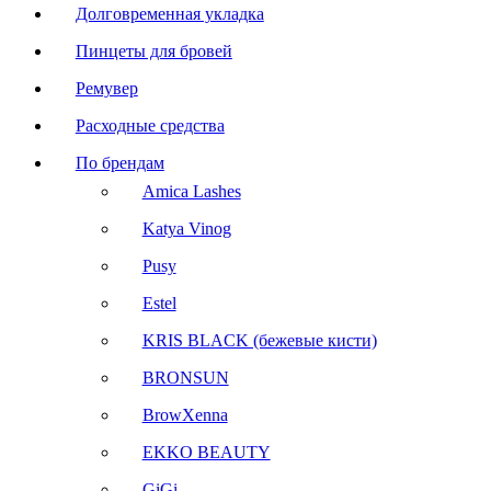
Долговременная укладка
Пинцеты для бровей
Ремувер
Расходные средства
По брендам
Amica Lashes
Katya Vinog
Pusy
Estel
KRIS BLACK (бежевые кисти)
BRONSUN
BrowXenna
EKKO BEAUTY
GiGi