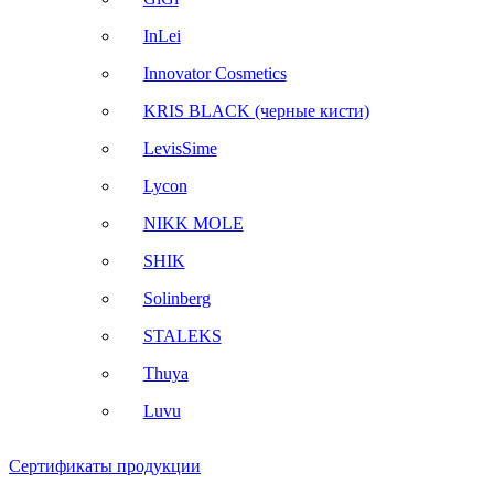
InLei
Innovator Cosmetics
KRIS BLACK (черные кисти)
LevisSime
Lycon
NIKK MOLE
SHIK
Solinberg
STALEKS
Thuya
Luvu
Сертификаты продукции