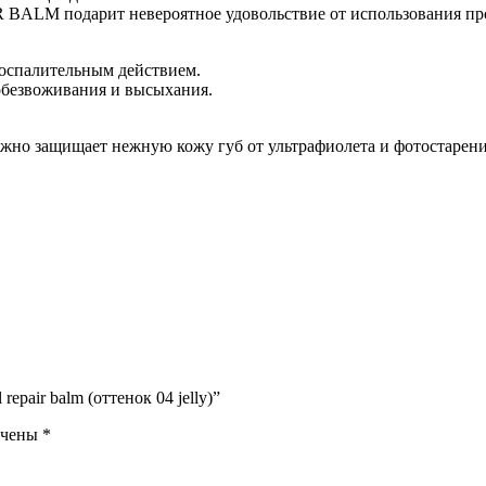
ALM подарит невероятное удовольствие от использования пр
воспалительным действием.
обезвоживания и высыхания.
жно защищает нежную кожу губ от ультрафиолета и фотостарени
epair balm (оттенок 04 jelly)”
ечены
*