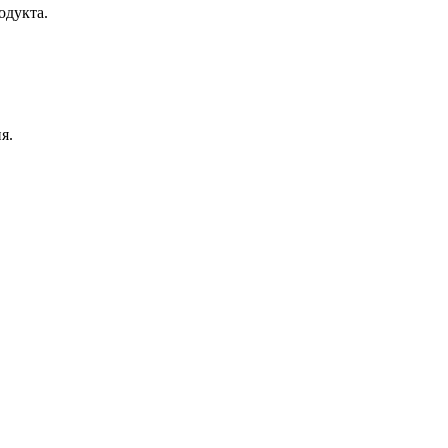
одукта.
я.