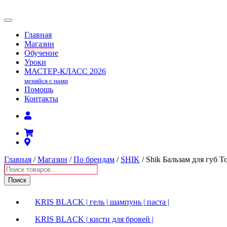
Главная
Магазин
Обучение
Уроки
МАСТЕР-КЛАСС
2026
меняйся с нами
Помощь
Контакты
Главная
/
Магазин
/
По брендам
/
SHIK
/ Shik Бальзам для губ Tot
Поиск
товаров
Поиск
KRIS BLACK | гель | шампунь | паста |
KRIS BLACK | кисти для бровей |