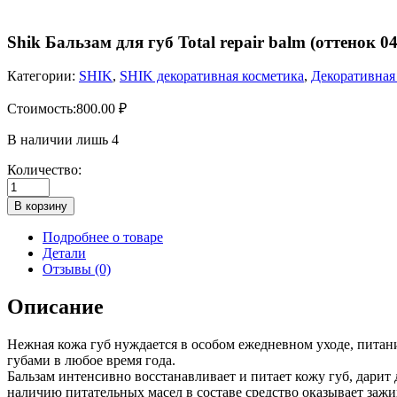
Shik Бальзам для губ Total repair balm (оттенок 04 
Категории:
SHIK
,
SHIK декоративная косметика
,
Декоративная
Стоимость:
800.00
₽
В наличии лишь 4
Количество:
Количество
товара
В корзину
Shik
Бальзам
Подробнее о товаре
для
Детали
губ
Отзывы (0)
Total
repair
Описание
balm
(оттенок
Нежная кожа губ нуждается в особом ежедневном уходе, питан
04
губами в любое время года.
jelly)
Бальзам интенсивно восстанавливает и питает кожу губ, дари
наличию питательных масел в составе средство оказывает заж