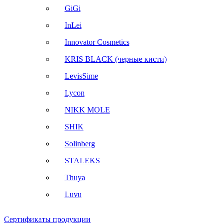
GiGi
InLei
Innovator Cosmetics
KRIS BLACK (черные кисти)
LevisSime
Lycon
NIKK MOLE
SHIK
Solinberg
STALEKS
Thuya
Luvu
Сертификаты продукции