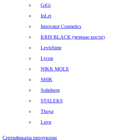
GiGi
InLei
Innovator Cosmetics
KRIS BLACK (черные кисти)
LevisSime
Lycon
NIKK MOLE
SHIK
Solinberg
STALEKS
Thuya
Luvu
Сертификаты продукции