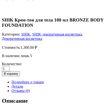
SHIK Крем-тон для тела 100 мл BRONZE BODY
FOUNDATION
Категории:
SHIK
,
SHIK декоративная косметика
,
Декоративная косметика
Стоимость:
1,300.00
₽
В наличии лишь 5
Количество:
Количество
товара
В корзину
SHIK
Крем-
Подробнее о товаре
тон
Детали
для
Отзывы (0)
тела
100
Описание
мл
BRONZE