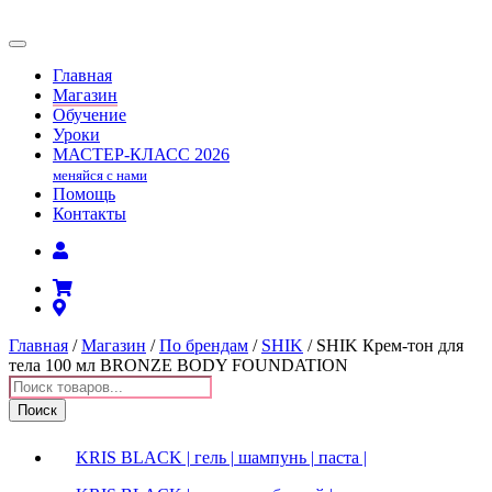
Главная
Магазин
Обучение
Уроки
МАСТЕР-КЛАСС
2026
меняйся с нами
Помощь
Контакты
Главная
/
Магазин
/
По брендам
/
SHIK
/ SHIK Крем-тон для
тела 100 мл BRONZE BODY FOUNDATION
Поиск
товаров
Поиск
KRIS BLACK | гель | шампунь | паста |