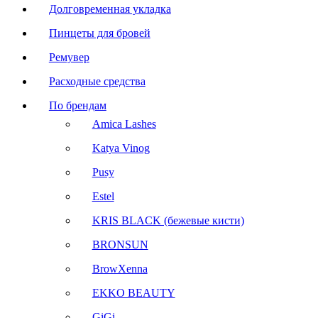
Долговременная укладка
Пинцеты для бровей
Ремувер
Расходные средства
По брендам
Amica Lashes
Katya Vinog
Pusy
Estel
KRIS BLACK (бежевые кисти)
BRONSUN
BrowXenna
EKKO BEAUTY
GiGi