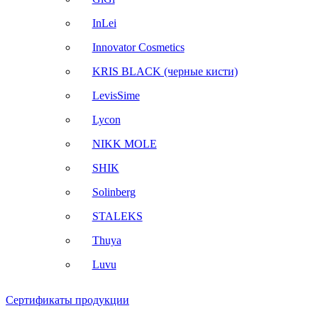
InLei
Innovator Cosmetics
KRIS BLACK (черные кисти)
LevisSime
Lycon
NIKK MOLE
SHIK
Solinberg
STALEKS
Thuya
Luvu
Сертификаты продукции