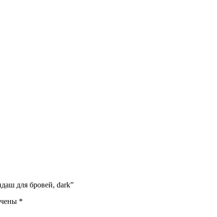
даш для бровей, dark”
ечены
*