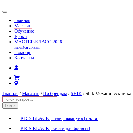
Главная
Магазин
Обучение
Уроки
МАСТЕР-КЛАСС
2026
меняйся с нами
Помощь
Контакты
Главная
/
Магазин
/
По брендам
/
SHIK
/ Shik Механический кар
Поиск
товаров
Поиск
KRIS BLACK | гель | шампунь | паста |
KRIS BLACK | кисти для бровей |