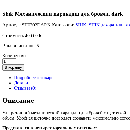
Shik Механический карандаш для бровей, dark
Артикул:
SH0302DARK
Категории:
SHIK
,
SHIK декоративная 
Стоимость:
400.00
₽
В наличии лишь 5
Количество:
Количество
товара
В корзину
Shik
Механический
Подробнее о товаре
карандаш
Детали
для
Отзывы (0)
бровей,
dark
Описание
Ультратонкий механический карандаш для бровей с щеточкой. 
объем. Удобная щеточка позволяет создавать максимально естес
Представлен в четырех идеальных оттенках: