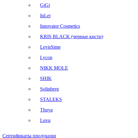
GiGi
InLei
Innovator Cosmetics
KRIS BLACK (черные кисти)
LevisSime
Lycon
NIKK MOLE
SHIK
Solinberg
STALEKS
Thuya
Luvu
Сертификаты продукции