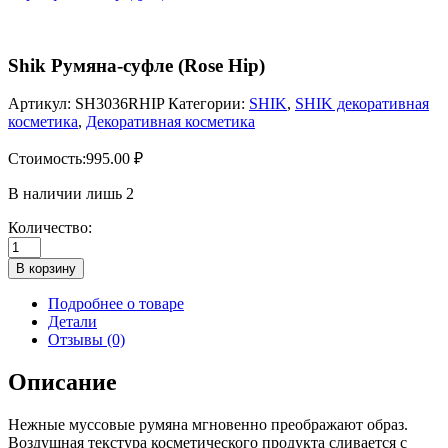
Shik Румяна-суфле (Rose Hip)
Артикул:
SH3036RHIP
Категории:
SHIK
,
SHIK декоративная
косметика
,
Декоративная косметика
Стоимость:
995.00
₽
В наличии лишь 2
Количество:
Количество
товара
В корзину
Shik
Румяна-
Подробнее о товаре
суфле
Детали
(Rose
Отзывы (0)
Hip)
Описание
Нежные муссовые румяна мгновенно преображают образ.
Воздушная текстура косметического продукта сливается с