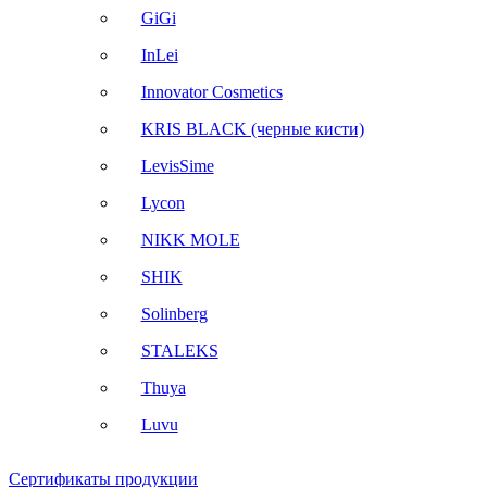
GiGi
InLei
Innovator Cosmetics
KRIS BLACK (черные кисти)
LevisSime
Lycon
NIKK MOLE
SHIK
Solinberg
STALEKS
Thuya
Luvu
Сертификаты продукции