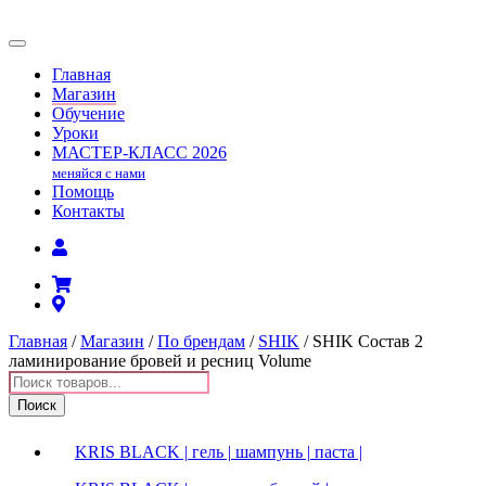
Главная
Магазин
Обучение
Уроки
МАСТЕР-КЛАСС
2026
меняйся с нами
Помощь
Контакты
Главная
/
Магазин
/
По брендам
/
SHIK
/ SHIK Состав 2
ламинирование бровей и ресниц Volume
Поиск
товаров
Поиск
KRIS BLACK | гель | шампунь | паста |