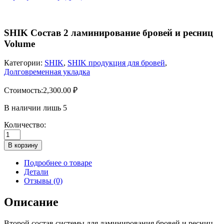
SHIK Состав 2 ламинирование бровей и ресниц
Volume
Категории:
SHIK
,
SHIK продукция для бровей
,
Долговременная укладка
Стоимость:
2,300.00
₽
В наличии лишь 5
Количество:
Количество
товара
В корзину
SHIK
Состав
Подробнее о товаре
2
Детали
ламинирование
Отзывы (0)
бровей
и
Описание
ресниц
Volume
Второй состав системы для ламинирования бровей и ресниц