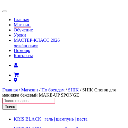
Главная
Магазин
Обучение
Уроки
МАСТЕР-КЛАСС
2026
меняйся с нами
Помощь
Контакты
Главная
/
Магазин
/
По брендам
/
SHIK
/ SHIK Спонж для
макияжа бежевый MAKE-UP SPONGE
Поиск
товаров
Поиск
KRIS BLACK | гель | шампунь | паста |