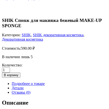
SHIK Спонж для макияжа бежевый MAKE-UP
SPONGE
Категории:
SHIK
,
SHIK декоративная косметика
,
Декоративная косметика
Стоимость:
590.00
₽
В наличии лишь 5
Количество:
Количество
товара
В корзину
SHIK
Спонж
Подробнее о товаре
для
Детали
макияжа
Отзывы (0)
бежевый
MAKE-
Описание
UP
SPONGE