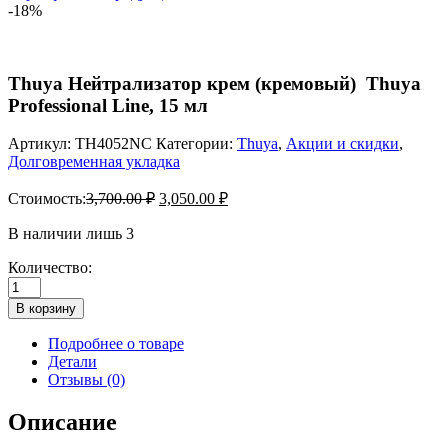
-18%
Thuya Нейтрализатор крем (кремовый) Thuya
Professional Line, 15 мл
Артикул:
TH4052NC
Категории:
Thuya
,
Акции и скидки
,
Долговременная укладка
Стоимость:
3,700.00
₽
3,050.00
₽
В наличии лишь 3
Количество:
Количество
товара
В корзину
Thuya
Нейтрализатор
Подробнее о товаре
крем
Детали
(кремовый)
Отзывы (0)
Thuya
Professional
Описание
Line,
15