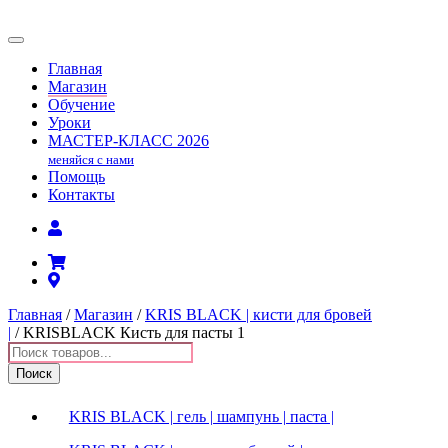
Главная
Магазин
Обучение
Уроки
МАСТЕР-КЛАСС
2026
меняйся с нами
Помощь
Контакты
Главная
/
Магазин
/
KRIS BLACK | кисти для бровей
|
/ KRISBLACK Кисть для пасты 1
Поиск
товаров
Поиск
KRIS BLACK | гель | шампунь | паста |