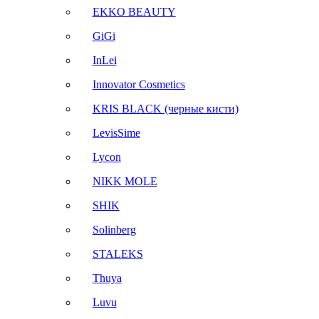
EKKO BEAUTY
GiGi
InLei
Innovator Cosmetics
KRIS BLACK (черные кисти)
LevisSime
Lycon
NIKK MOLE
SHIK
Solinberg
STALEKS
Thuya
Luvu