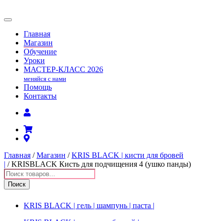
Главная
Магазин
Обучение
Уроки
МАСТЕР-КЛАСС
2026
меняйся с нами
Помощь
Контакты
Главная
/
Магазин
/
KRIS BLACK | кисти для бровей
|
/ KRISBLACK Кисть для подчищения 4 (ушко панды)
Поиск
товаров
Поиск
KRIS BLACK | гель | шампунь | паста |