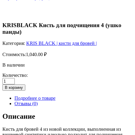
KRISBLACK Кисть для подчищения 4 (ушко
панды)
Категория:
KRIS BLACK | кисти для бровей |
Стоимость:
1,040.00
₽
В наличии
Количество:
Количество
товара
В корзину
KRISBLACK
Кисть
Подробнее о товаре
для
Отзывы (0)
подчищения
4
Описание
(ушко
панды)
Кисть для бровей 4 из новой коллекции, выполненная из
вишневой синтетики идеально подходит для подчищения