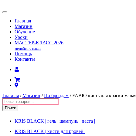
Главная
Магазин
Обучение
Уроки
МАСТЕР-КЛАСС
2026
меняйся с нами
Помощь
Контакты
Главная
/
Магазин
/
По брендам
/ FABIO кисть для краски мала
Поиск
товаров
Поиск
KRIS BLACK | гель | шампунь | паста |
KRIS BLACK | кисти для бровей |