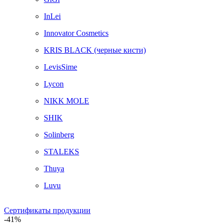
InLei
Innovator Cosmetics
KRIS BLACK (черные кисти)
LevisSime
Lycon
NIKK MOLE
SHIK
Solinberg
STALEKS
Thuya
Luvu
Сертификаты продукции
-41%