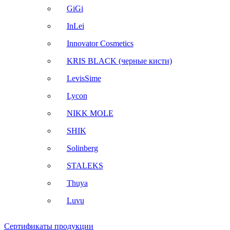
GiGi
InLei
Innovator Cosmetics
KRIS BLACK (черные кисти)
LevisSime
Lycon
NIKK MOLE
SHIK
Solinberg
STALEKS
Thuya
Luvu
Сертификаты продукции