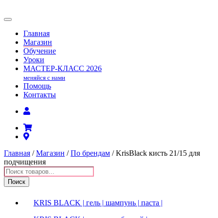
Главная
Магазин
Обучение
Уроки
МАСТЕР-КЛАСС
2026
меняйся с нами
Помощь
Контакты
Главная
/
Магазин
/
По брендам
/ KrisBlack кисть 21/15 для
подчищения
Поиск
товаров
Поиск
KRIS BLACK | гель | шампунь | паста |