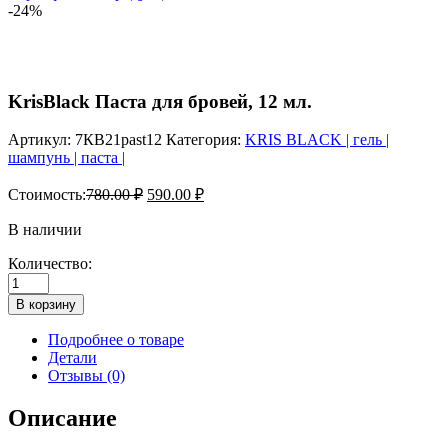
-24%
KrisBlack Паста для бровей, 12 мл.
Артикул:
7КВ21past12
Категория:
KRIS BLACK | гель |
шампунь | паста |
Стоимость:
780.00
₽
590.00
₽
В наличии
Количество:
Количество
товара
В корзину
KrisBlack
Паста
Подробнее о товаре
для
Детали
бровей,
Отзывы (0)
12
мл.
Описание