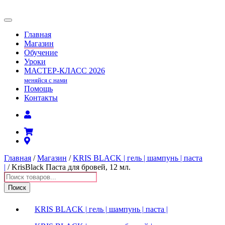
Главная
Магазин
Обучение
Уроки
МАСТЕР-КЛАСС
2026
меняйся с нами
Помощь
Контакты
Главная
/
Магазин
/
KRIS BLACK | гель | шампунь | паста
|
/ KrisBlack Паста для бровей, 12 мл.
Поиск
товаров
Поиск
KRIS BLACK | гель | шампунь | паста |