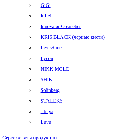
GiGi
InLei
Innovator Cosmetics
KRIS BLACK (черные кисти)
LevisSime
Lycon
NIKK MOLE
SHIK
Solinberg
STALEKS
Thuya
Luvu
Сертификаты продукции