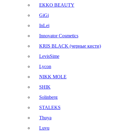
EKKO BEAUTY
GiGi
InLei
Innovator Cosmetics
KRIS BLACK (черные кисти)
LevisSime
Lycon
NIKK MOLE
SHIK
Solinberg
STALEKS
Thuya
Luvu