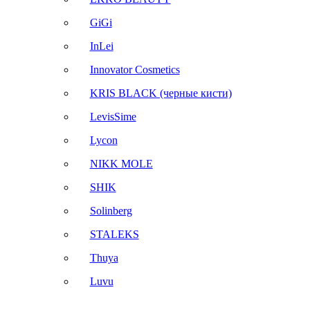
GiGi
InLei
Innovator Cosmetics
KRIS BLACK (черные кисти)
LevisSime
Lycon
NIKK MOLE
SHIK
Solinberg
STALEKS
Thuya
Luvu