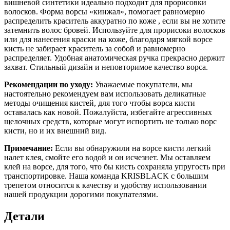
вишневой синтетики идеально подходит для прорисовки
волосков. Форма ворсы «кинжал», помогает равномерно
распределить краситель аккуратно по коже , если вы не хотите
затемнить волос бровей. Используйте для прорисоки волосков
или для нанесения краски на коже, благодаря мягкой ворсе
кисть не забирает краситель за собой и равномерно
распределяет. Удобная анатомическая ручка прекрасно держит
захват. Стильный дизайн и неповторимое качество ворса.
Рекомендации по уходу:
Уважаемые покупатели, мы
настоятельно рекомендуем вам использовать деликатные
методы очищения кистей, для того чтобы ворса кисти
оставалась как новой. Пожалуйста, избегайте агрессивных
щелочных средств, которые могут испортить не только ворс
кисти, но и их внешний вид.
Примечание:
Если вы обнаружили на ворсе кисти легкий
налет клея, смойте его водой и он исчезнет. Мы оставляем
клей на ворсе, для того, что бы кисть сохраняла упругость при
транспортировке. Наша команда KRISBLACK с большим
трепетом относится к качеству и удобству использовании
нашей продукции дорогими покупателями.
Детали