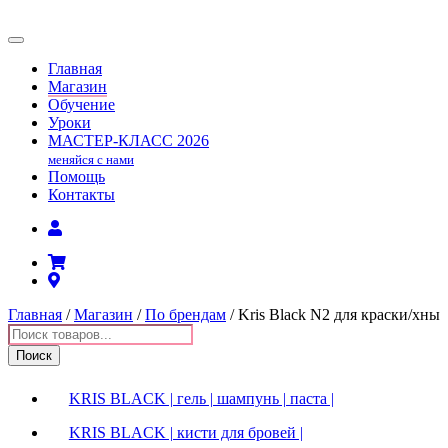
Главная
Магазин
Обучение
Уроки
МАСТЕР-КЛАСС
2026
меняйся с нами
Помощь
Контакты
Главная
/
Магазин
/
По брендам
/ Kris Black N2 для краски/хны
Поиск
товаров
Поиск
KRIS BLACK | гель | шампунь | паста |
KRIS BLACK | кисти для бровей |