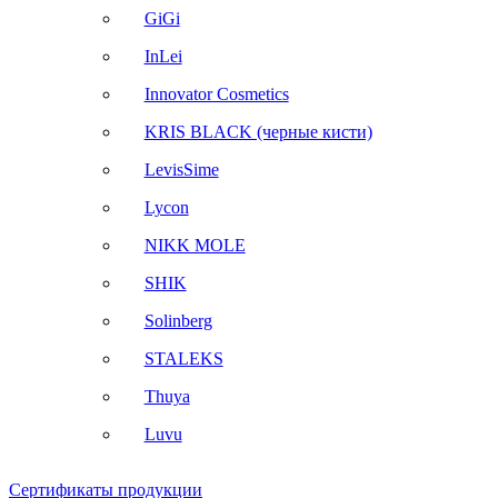
GiGi
InLei
Innovator Cosmetics
KRIS BLACK (черные кисти)
LevisSime
Lycon
NIKK MOLE
SHIK
Solinberg
STALEKS
Thuya
Luvu
Сертификаты продукции