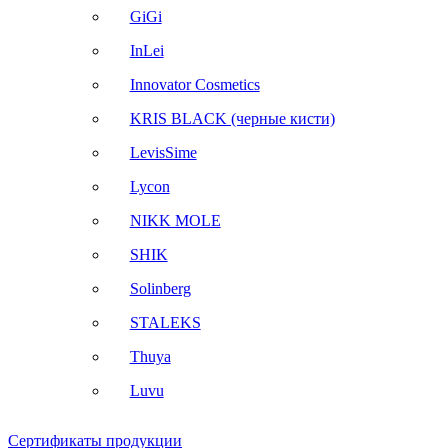
GiGi
InLei
Innovator Cosmetics
KRIS BLACK (черные кисти)
LevisSime
Lycon
NIKK MOLE
SHIK
Solinberg
STALEKS
Thuya
Luvu
Сертификаты продукции