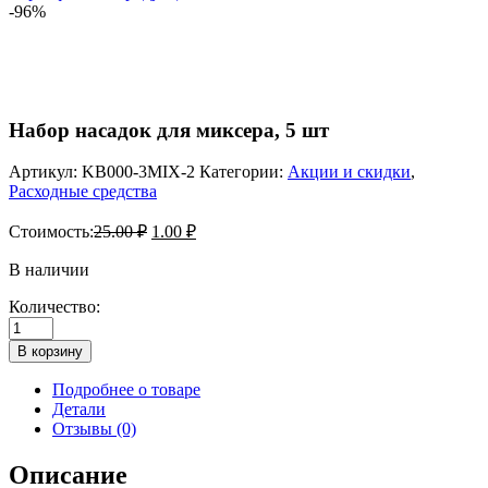
-96%
Набор насадок для миксера, 5 шт
Артикул:
KB000-3MIX-2
Категории:
Акции и скидки
,
Расходные средства
Стоимость:
25.00
₽
1.00
₽
В наличии
Количество:
Количество
товара
В корзину
Набор
насадок
Подробнее о товаре
для
Детали
миксера,
Отзывы (0)
5
шт
Описание