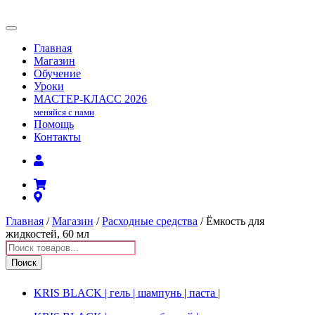
Главная
Магазин
Обучение
Уроки
МАСТЕР-КЛАСС
2026
меняйся с нами
Помощь
Контакты
Главная
/
Магазин
/
Расходные средства
/ Ёмкость для
жидкостей, 60 мл
Поиск
товаров
Поиск
KRIS BLACK | гель | шампунь | паста |