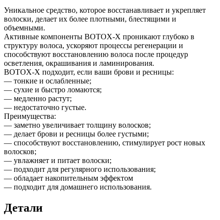
X,
Уникальное средство, которое восстанавливает и укрепляет
10
волоски, делает их более плотными, блестящими и
мл
объемными.
Активные компоненты BOTOX-X проникают глубоко в
структуру волоса, ускоряют процессы регенерации и
способствуют восстановлению волоса после процедур
осветления, окрашивания и ламинирования.
BOTOX-X подходит, если ваши брови и ресницы:
— тонкие и ослабленные;
— сухие и быстро ломаются;
— медленно растут;
— недостаточно густые.
Преимущества:
— заметно увеличивает толщину волосков;
— делает брови и ресницы более густыми;
— способствуют восстановлению, стимулирует рост новых
волосков;
— увлажняет и питает волоски;
— подходит для регулярного использования;
— обладает накопительным эффектом
— подходит для домашнего использования.
Детали