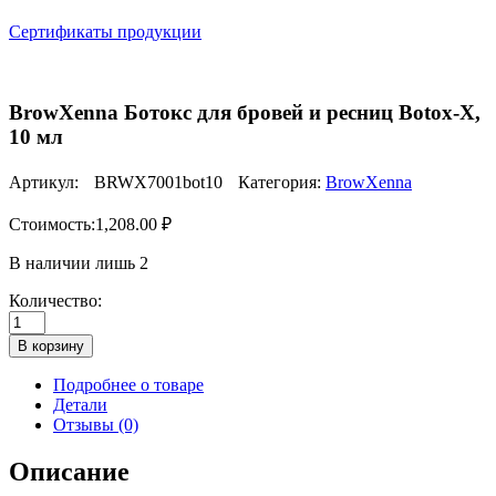
Сертификаты продукции
BrowXenna Ботокс для бровей и ресниц Botox-X,
10 мл
Артикул:
BRWX7001bot10
Категория:
BrowXenna
Стоимость:
1,208.00
₽
В наличии лишь 2
Количество:
Количество
товара
В корзину
BrowXenna
Ботокс
Подробнее о товаре
для
Детали
бровей
Отзывы (0)
и
ресниц
Описание
Botox-