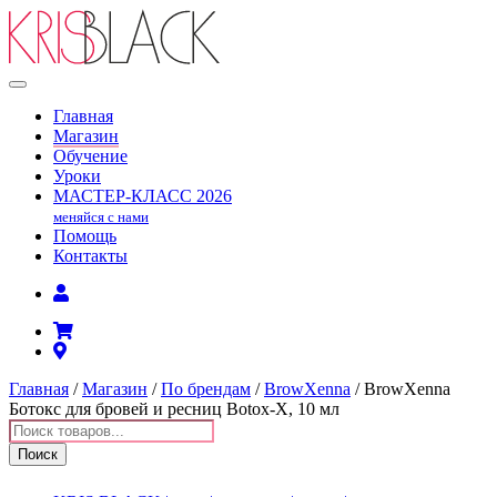
Главная
Магазин
Обучение
Уроки
МАСТЕР-КЛАСС
2026
меняйся с нами
Помощь
Контакты
Главная
/
Магазин
/
По брендам
/
BrowXenna
/ BrowXenna
Ботокс для бровей и ресниц Botox-X, 10 мл
Поиск
товаров
Поиск